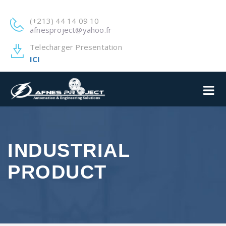
(+213) 44 14 09 10
afnesproject@yahoo.fr
Telecharger Presentation
ICI
INDUSTRIAL
PRODUCT